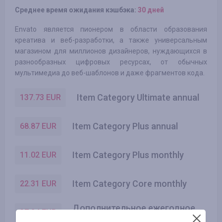
Среднее время ожидания кэшбэка:
30 дней
Envato является пионером в области образования
креатива и веб-разработки, а также универсальным
магазином для миллионов дизайнеров, нуждающихся в
разнообразных цифровых ресурсах, от обычных
мультимедиа до веб-шаблонов и даже фрагментов кода.
Item Category Ultimate annual
137.73
EUR
Item Category Plus annual
68.87
EUR
Item Category Plus monthly
11.02
EUR
Item Category Core monthly
22.31
EUR
Дополнительное ежегодное
37.24
EUR
обновление за 2 месяц