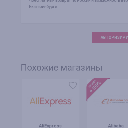
- Бесплатный возврат по России и возможность вер
Екатеринбурге.
АВТОРИЗИРУ
Похожие магазины
акция
+100%
s
AliExpress
Alibaba