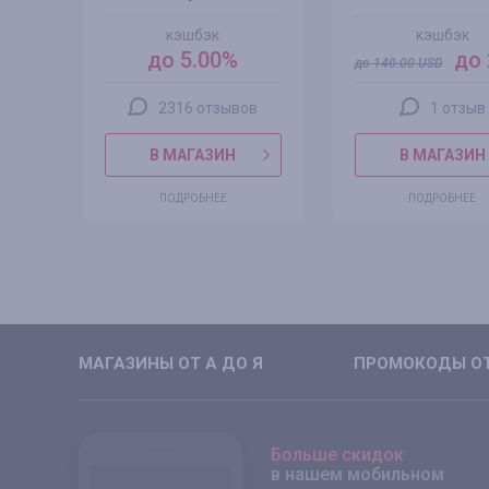
кэшбэк
кэшбэк
до 5.00%
до 
до
140.00
USD
2316 отзывов
1 отзыв
В МАГАЗИН
В МАГАЗИН
ПОДРОБНЕЕ
ПОДРОБНЕЕ
МАГАЗИНЫ ОТ А ДО Я
ПРОМОКОДЫ ОТ
Больше скидок
в нашем мобильном