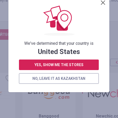
нуть изделие в один из магазинов GATE31 в Санкт-Петербурге, Мос
ЙТЕСЬ, ЧТОБЫ ОСТАВИТЬ ОТЗЫВ
We've determined that your country is
United States
YES, SHOW ME THE STORES
акция
+100%
NO, LEAVE IT AS KAZAKHSTAN
Banggood
Newchic.c