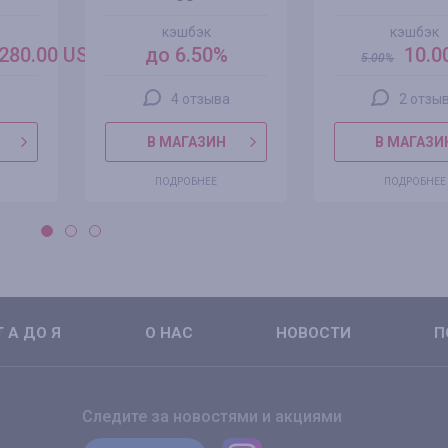
кэшбэк
кэшбэк
280.00 USD
до 6.50%
10.0
5.00
%
4 отзыва
2 отзы
В МАГАЗИН
В МАГАЗИ
ПОДРОБНЕЕ
ПОДРОБНЕЕ
 А ДО Я
О НАС
НОВОСТИ
П
Следите за новостями и акциями