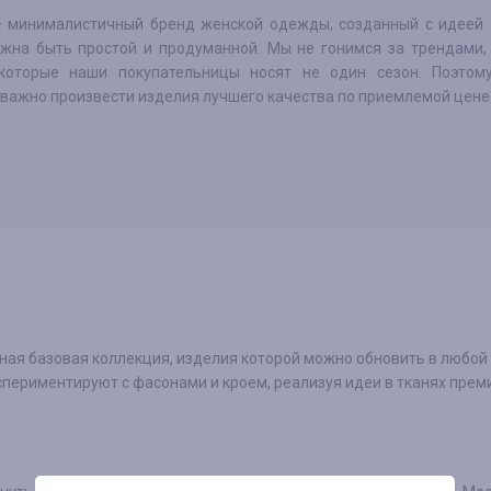
 минималистичный бренд женской одежды, созданный с идеей о
жна быть простой и продуманной. Мы не гонимся за трендами, 
которые наши покупательницы носят не один сезон. Поэтом
 важно произвести изделия лучшего качества по приемлемой цене
нная базовая коллекция, изделия которой можно обновить в любой
кспериментируют с фасонами и кроем, реализуя идеи в тканях пре