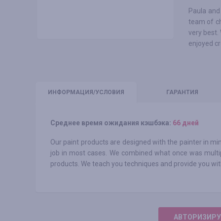
Paula and
team of ch
very best.
enjoyed cr
ИНФО
РМАЦИЯ/УСЛОВИЯ
ГАРАНТИЯ
Среднее время ожидания кэшбэка:
66 дней
Our paint products are designed with the painter in m
job in most cases. We combined what once was multip
products. We teach you techniques and provide you with
АВТОРИЗИРУ