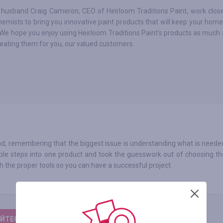
 husband Craig Cameron, CEO of Heirloom Traditions Paint, work close
emists to bring you innovative paint products that will keep your home 
 We hope you enjoy using Heirloom Traditions Paint's products as much
eating them for you, our valued customers.
ind, remembering that the biggest issue is understanding what is neede
le steps into one product and took the guesswork out of choosing the
 the proper tools so you can have a successful project.
ЙТЕСЬ, ЧТОБЫ ОСТАВИТЬ ОТЗЫВ