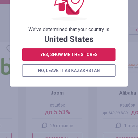
We've determined that your country is
United States
акция
+100%
YES, SHOW ME THE STORES
NO, LEAVE IT AS KAZAKHSTAN
Joom
Alibaba
кэшбэк
кэшбэк
до 5.53%
до
до
140.00
USD
а
26 отзывов
1 отзы