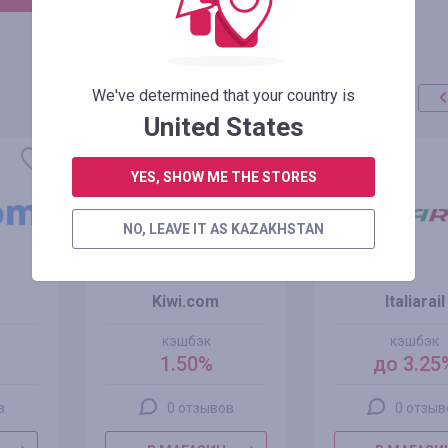
We've determined that your country is
United States
YES, SHOW ME THE STORES
NO, LEAVE IT AS KAZAKHSTAN
Kiwi.com
Italiarail
кэшбэк
кэшбэк
1.50%
до 3.25
в
0 отзывов
0 отзыв