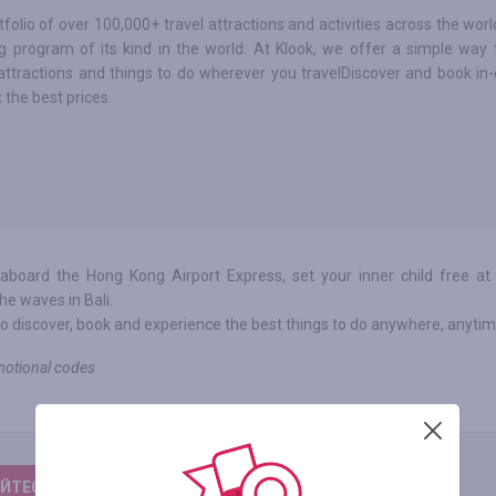
tfolio of over 100,000+ travel attractions and activities across the world
g program of its kind in the world. At Klook, we offer a simple way 
, attractions and things to do wherever you travelDiscover and book in-
 the best prices.
aboard the Hong Kong Airport Express, set your inner child free at
he waves in Bali.
o discover, book and experience the best things to do anywhere, anytim
motional codes
ЙТЕСЬ, ЧТОБЫ ОСТАВИТЬ ОТЗЫВ