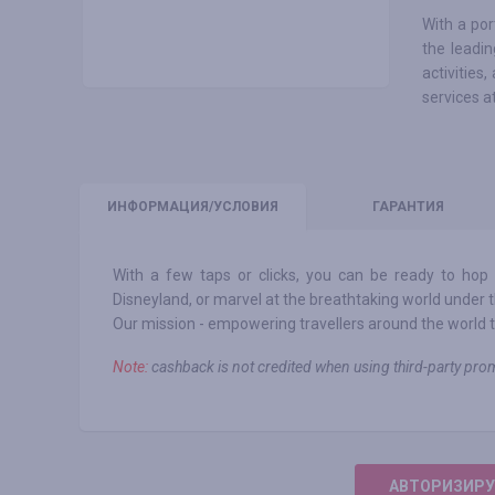
With a por
the leadin
activities
services at
ИНФО
РМАЦИЯ/УСЛОВИЯ
ГАРАНТИЯ
With a few taps or clicks, you can be ready to hop 
Disneyland, or marvel at the breathtaking world under t
Our mission - empowering travellers around the world t
Note:
cashback is not credited when using third-party pro
АВТОРИЗИРУ