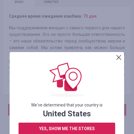
ИНФО
ГАРАНТИЯ
Среднее время ожидания кэшбэка:
73 дня
Мы поддерживаем женщин с самого первого дня нашего
существования. Это не просто большая ответственность
– это наше обязательство перед сообществом, миром и
самими собой. Мы хотим привлечь как можно больше
людей к борьбе за светлое будущее человечества и
расширение прав. Мы всеми силами пытаемся сделать
мир более справедливым и экологичным. И мы уверены,
что вместе с нашим сообществом мы сможем воплотить
это в жизнь!
We've determined that your country is
АВТОРИЗИРУЙТЕСЬ, ЧТОБЫ ОСТАВИТЬ ОТЗЫВ
United States
YES, SHOW ME THE STORES