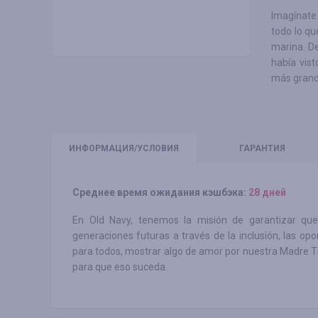
Imagínate 
todo lo qu
marina. D
había vis
más grand
ИНФО
РМАЦИЯ/УСЛОВИЯ
ГАРАНТИЯ
Среднее время ожидания кэшбэка:
28 дней
En Old Navy, tenemos la misión de garantizar q
generaciones futuras a través de la inclusión, las op
para todos, mostrar algo de amor por nuestra Madre T
para que eso suceda.