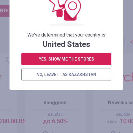
ЙТЕСЬ, ЧТОБЫ ОСТАВИТЬ ОТЗЫВ
We've determined that your country is
United States
акция
+100%
YES, SHOW ME THE STORES
NO, LEAVE IT AS KAZAKHSTAN
Banggood
Newchic.c
кэшбэк
кэшбэк
280.00 USD
до 6.50%
10.0
5.00
%