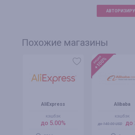
АВТОРИЗИРУ
Похожие магазины
акция
+100%
s
AliExpress
Alibaba
кэшбэк
кэшбэк
до 5.00%
до 
до
140.00
USD