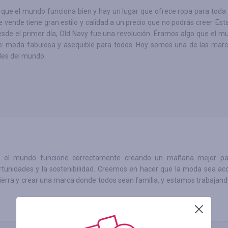
que el mundo funciona bien y hay un lugar que ofrece ropa para toda l
e vende tiene gran estilo y calidad a un precio que no podrás creer. Esta
esde el primer día, Old Navy fue una revolución. Éramos algo que el 
to: moda fabulosa y asequible para todos. Hoy somos una de las mar
es del mundo.
ue el mundo funcione correctamente creando un mañana mejor pa
ortunidades y la sostenibilidad. Creemos en hacer que la moda sea acc
ierra y crear una marca donde todos sean familia, y estamos trabajand