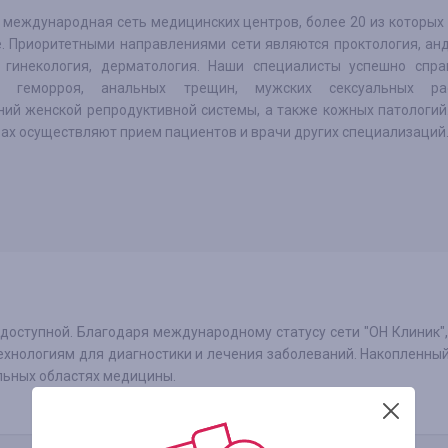
 - международная сеть медицинских центров, более 20 из которых
е. Приоритетными направлениями сети являются проктология, ан
, гинекология, дерматология. Наши специалисты успешно спра
м геморроя, анальных трещин, мужских сексуальных рас
ний женской репродуктивной системы, а также кожных патологий
ах осуществляют прием пациентов и врачи других специализаций
оступной. Благодаря международному статусу сети "ОН Клиник"
хнологиям для диагностики и лечения заболеваний. Накопленны
льных областях медицины.