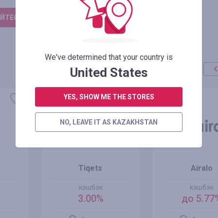
ЙТЕСЬ, ЧТОБЫ ОСТАВИТЬ ОТЗЫВ
We've determined that your country is
United States
YES, SHOW ME THE STORES
NO, LEAVE IT AS KAZAKHSTAN
Tiqets
Airalo
кэшбэк
кэшбэк
3.00%
до 5.77