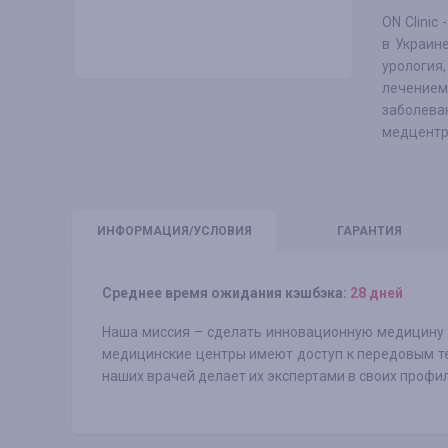
ON Clinic
в Украин
урология
лечение
заболева
медцентр
ИНФО
РМАЦИЯ/УСЛОВИЯ
ГАРАНТИЯ
Среднее время ожидания кэшбэка:
28 дней
Наша миссия – сделать инновационную медицину д
медицинские центры имеют доступ к передовым те
наших врачей делает их экспертами в своих профи