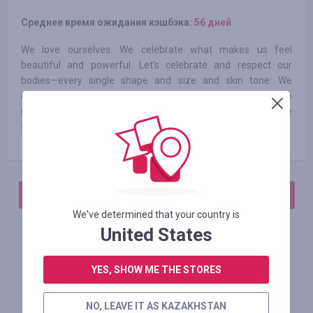
Среднее время ожидания кэшбэка:
56 дней
We love ourselves. We celebrate what makes us feel
beautiful and powerful. Let’s celebrate and respect our
bodies—every single shape and size and skin tone. We
deserve to be comfortable in the clothes we wear. Life is too
short to feel restricted and closed off. Popilush gives us the
freedom and confidence to be ourselves every single day.
АВТОРИЗИРУЙТЕСЬ, ЧТОБЫ ОСТАВИТЬ ОТЗЫВ
We've determined that your country is
United States
Похожие магазины
YES, SHOW ME THE STORES
NO, LEAVE IT AS KAZAKHSTAN