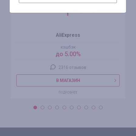
AliExpress
кэшбэк
до 5.00%
2316 отзывов
В МАГАЗИН
ПОДРОБНЕЕ