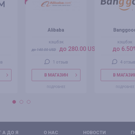
Alibaba
Banggoo
кэшбэк
кэшбэк
до 280.00 USD
до 6.50
до
140.00
USD
ов
1 отзыв
4 отзы
В МАГАЗИН
В МАГАЗИ
ПОДРОБНЕЕ
ПОДРОБНЕЕ
 А ДО Я
О НАС
НОВОСТИ
П