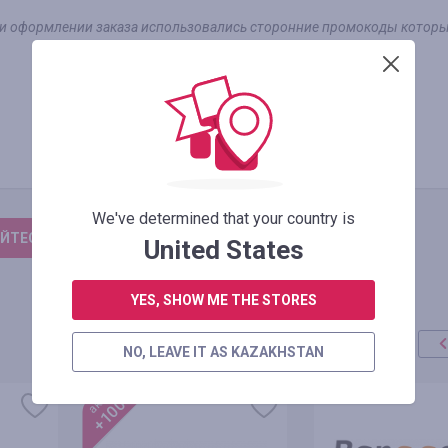
при оформлении заказа использовались сторонние промокоды которы
0.54
%
Существующий клиент
We've determined that your country is
ЙТЕСЬ, ЧТОБЫ ОСТАВИТЬ ОТЗЫВ
United States
YES, SHOW ME THE STORES
NO, LEAVE IT AS KAZAKHSTAN
акция
+100%