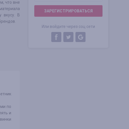
м, что вне
материала
ЗАРЕГИСТРИРОВАТЬСЯ
у вкусу. В
брендов.
Или войдите через соц сети
ветник
ами по
лять и
овинки