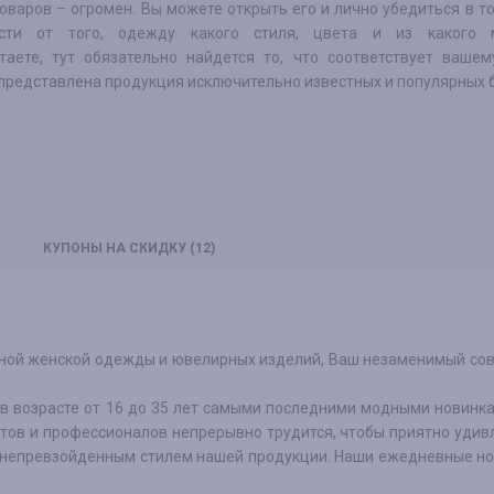
оваров – огромен. Вы можете открыть его и лично убедиться в то
ости от того, одежду какого стиля, цвета и из какого 
таете, тут обязательно найдется то, что соответствует вашем
 представлена продукция исключительно известных и популярных 
КУПОНЫ
НА СКИДКУ
(12)
дной женской одежды и ювелирных изделий, Ваш незаменимый со
в возрасте от 16 до 35 лет самыми последними модными новинк
тов и профессионалов непрерывно трудится, чтобы приятно удив
 непревзойденным стилем нашей продукции. Наши ежедневные н