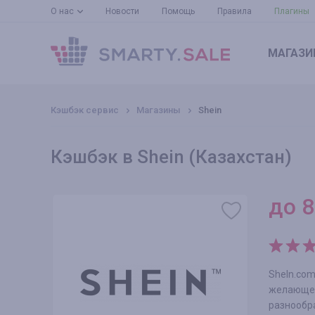
О нас
Новости
Помощь
Правила
Плагины
МАГАЗИ
Кэшбэк сервис
Магазины
Shein
Кэшбэк в Shein (Казахстан)
до
8
SheIn.co
желающем
разнообр