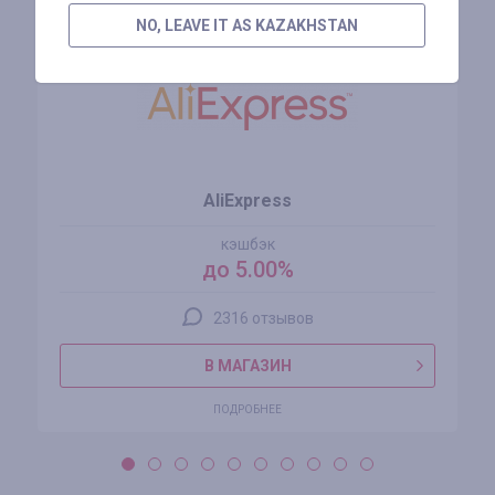
NO, LEAVE IT AS KAZAKHSTAN
AliExpress
кэшбэк
до 5.00%
2316 отзывов
В МАГАЗИН
ПОДРОБНЕЕ