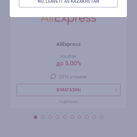
NO, LEAVE IT AS KAZAKHSTAN
AliExpress
кэшбэк
до 5.00%
2316 отзывов
В МАГАЗИН
ПОДРОБНЕЕ