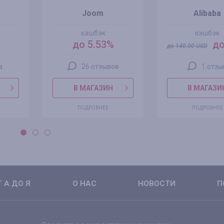
Joom
Alibaba
кэшбэк
кэшбэк
до 5.53%
до
до
140.00
USD
а
26 отзывов
1 отзы
В МАГАЗИН
В МАГАЗИ
ПОДРОБНЕЕ
ПОДРОБНЕЕ
 А ДО Я
О НАС
НОВОСТИ
П