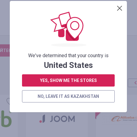
ЙТЕСЬ, ЧТОБЫ ОСТАВИТЬ ОТЗЫВ
We've determined that your country is
United States
YES, SHOW ME THE STORES
NO, LEAVE IT AS KAZAKHSTAN
акция
+100%