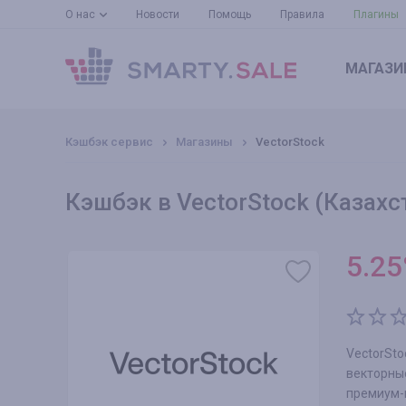
О нас
Новости
Помощь
Правила
Плагины
МАГАЗИ
Кэшбэк сервис
Магазины
VectorStock
Кэшбэк в VectorStock (Казахс
5.25
VectorSt
векторн
премиум