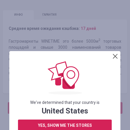
ИНФО
ГАРАНТИЯ
Среднее время ожидания кэшбэка:
17 дней
2
Гастромаркеты WINETIME это более 5000м
торговых
площадей и свыше 3000 наименований товаров
собственного импорта из Италии, Испании, Франции,
Чили, Португалии, Германии, Шотландии, Австралии и
других стран. WINETIME наладил более 150 прямых
импортных контрактов с европейскими производителями,
эксклюзивно поставляя их продукты на рынок Украины.
We've determined that your country is
АВТОРИЗИРУЙТЕСЬ, ЧТОБЫ ОСТАВИТЬ ОТЗЫВ
United States
YES, SHOW ME THE STORES