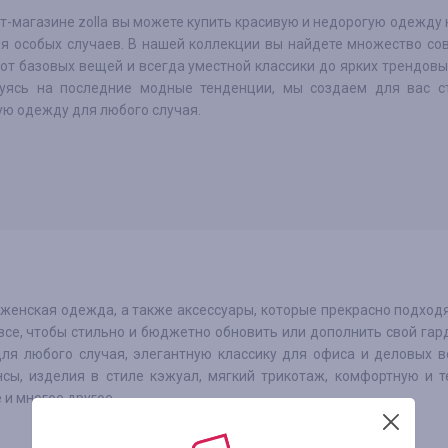
т-магазине zolla вы можете купить красивую и недорогую одежду
ля особых случаев. В нашей коллекции вы найдете множество с
от базовых вещей и всегда уместной классики до ярких трендовы
уясь на последние модные тенденции, мы создаем для вас с
ую одежду для любого случая.
 женская одежда, а также аксессуары, которые прекрасно подход
все, чтобы стильно и бюджетно обновить или дополнить свой гар
ля любого случая, элегантную классику для офиса и деловых в
нсы, изделия в стиле кэжуал, мягкий трикотаж, комфортную и 
и многое другое.