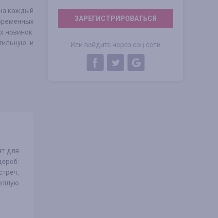
 на каждый
ЗАРЕГИСТРИРОВАТЬСЯ
овременных
х новинок.
тильную и
Или войдите через соц сети
ят для
дероб:
стреч,
теплую