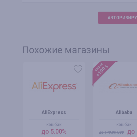
АВТОРИЗИРУ
Похожие магазины
акция
+100%
AliExpress
Alibaba
кэшбэк
кэшбэк
до 5.00%
до 
до
140.00
USD