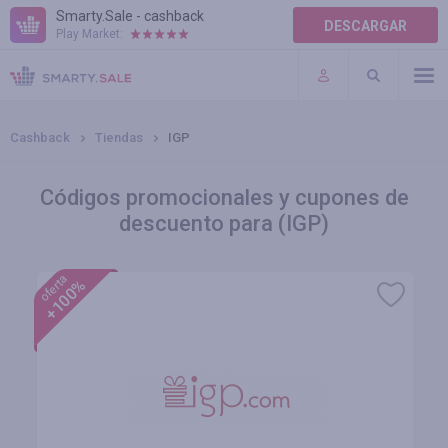
Smarty.Sale - cashback
DESCARGAR
Play Market:
AYUDA
TÉRMINOS DE USO
Cashback
Tiendas
IGP
Códigos promocionales y cupones de
descuento para (IGP)
oferta
+100%