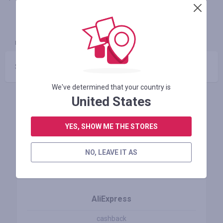
INFORMACIÓN
GARANTÍA
CUPONES
(0)
Sin códigos promocionales
We've determined that your country is
United States
Tiendas similares
YES, SHOW ME THE STORES
NO, LEAVE IT AS
AliExpress
cashback