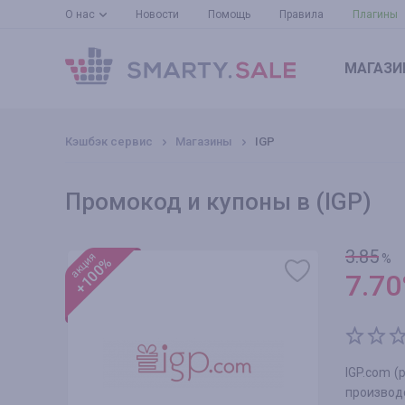
О нас
Новости
Помощь
Правила
Плагины
МАГАЗИ
Кэшбэк сервис
Магазины
IGP
Промокод и купоны в (IGP)
3.85
акция
%
+100%
7.70
IGP.com (
производс