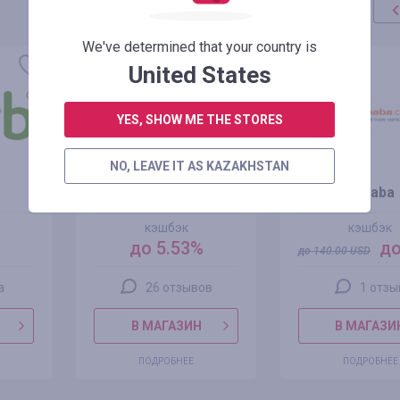
We've determined that your country is
акция
+100%
United States
YES, SHOW ME THE STORES
NO, LEAVE IT AS KAZAKHSTAN
Joom
Alibaba
кэшбэк
кэшбэк
до 5.53%
до
до
140.00
USD
а
26 отзывов
1 отзы
В МАГАЗИН
В МАГАЗИ
ПОДРОБНЕЕ
ПОДРОБНЕЕ