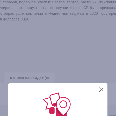
й товаров, подарков, свежих цветов, тортов, растений, изыскан
изированных продуктов на все случаи жизни. IGP была признан
строрастущих компаний в Индии, чья выручка в 2020 году пре
в долларов США.
КУПОНЫ
НА СКИДКУ
(0)