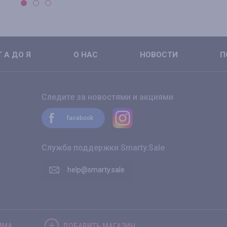
 А ДО Я
О НАС
НОВОСТИ
П
Следите за новостями и акциями
facebook
Служба поддержки Smarty.Sale
help@smarty.sale
ММА
ДОБАВИТЬ
МАГАЗИН