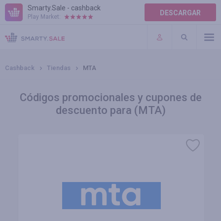
Smarty.Sale - cashback
DESCARGAR
Play Market:
AYUDA
TÉRMINOS DE USO
Cashback
Tiendas
МТА
Códigos promocionales y cupones de
descuento para (МТА)