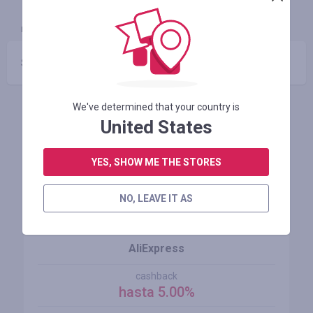
INFORMACIÓN
GARANTÍA
CUPONES
(0)
Sin códigos promocionales
We've determined that your country is
Tiendas similares
United States
YES, SHOW ME THE STORES
NO, LEAVE IT AS
AliExpress
cashback
hasta 5.00%