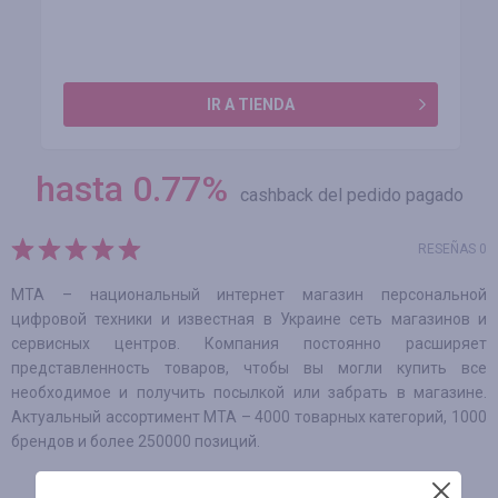
IR A TIENDA
hasta
0.77
%
cashback del pedido pagado
RESEÑAS 0
МТА – национальный интернет магазин персональной
цифровой техники и известная в Украине сеть магазинов и
сервисных центров. Компания постоянно расширяет
представленность товаров, чтобы вы могли купить все
необходимое и получить посылкой или забрать в магазине.
Актуальный ассортимент МТА – 4000 товарных категорий, 1000
брендов и более 250000 позиций.