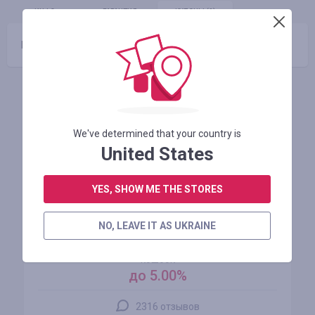
ИНФО
ГАРАНТИЯ
КУПОНЫ
(0)
Промокоды отсутствуют
Похожие магазины
We've determined that your country is
United States
YES, SHOW ME THE STORES
NO, LEAVE IT AS UKRAINE
AliExpress
кэшбэк
до 5.00%
2316 отзывов