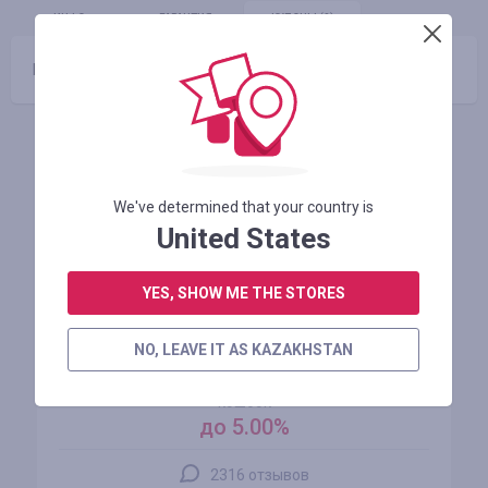
ИНФО
ГАРАНТИЯ
КУПОНЫ
(0)
Промокоды отсутствуют
Похожие магазины
We've determined that your country is
United States
YES, SHOW ME THE STORES
NO, LEAVE IT AS KAZAKHSTAN
AliExpress
кэшбэк
до 5.00%
2316 отзывов