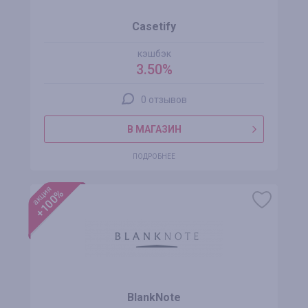
Casetify
кэшбэк
3.50%
0 отзывов
В МАГАЗИН
ПОДРОБНЕЕ
акция
+100%
BlankNote