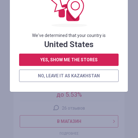
We've determined that your country is
United States
YES, SHOW ME THE STORES
Joom
NO, LEAVE IT AS KAZAKHSTAN
кэшбэк
до 5.53%
26 отзывов
В МАГАЗИН
ПОДРОБНЕЕ