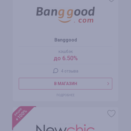
Banggood
кэшбэк
до 6.50%
4 отзыва
В МАГАЗИН
ПОДРОБНЕЕ
акция
+100%