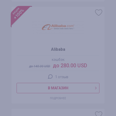
акция
+100%
Alibaba
кэшбэк
до 280.00 USD
до
140.00
USD
1 отзыв
В МАГАЗИН
ПОДРОБНЕЕ