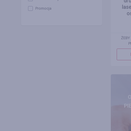
dr
las
Promocja
o
ŻEBY
P
PI