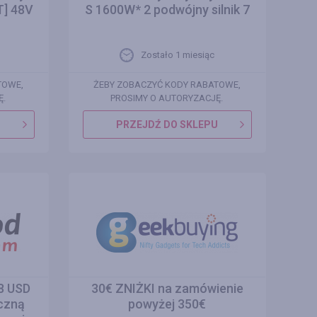
T] 48V
S 1600W* 2 podwójny silnik 7
Zostało 1 miesiąc
TOWE,
ŻEBY ZOBACZYĆ KODY RABATOWE,
Ę.
PROSIMY O AUTORYZACJĘ.
U
PRZEJDŹ DO SKLEPU
8 USD
30€ ZNIŻKI na zamówienie
czną
powyżej 350€