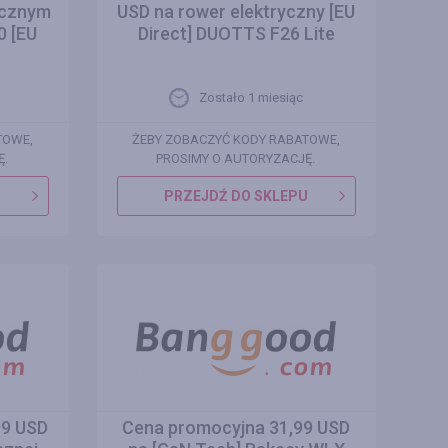
ycznym
USD na rower elektryczny [EU
 [EU
Direct] DUOTTS F26 Lite
Zostało 1 miesiąc
TOWE,
ŻEBY ZOBACZYĆ KODY RABATOWE,
Ę.
PROSIMY O AUTORYZACJĘ.
U
PRZEJDŹ DO SKLEPU
99 USD
Cena promocyjna 31,99 USD