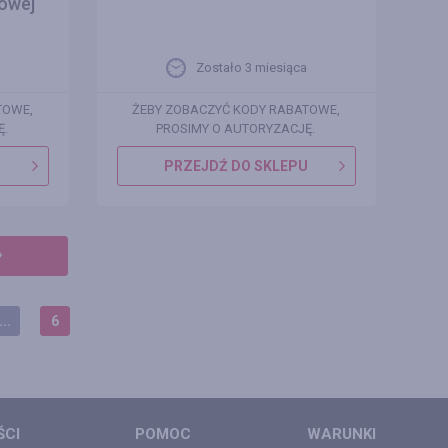
owej
Zostało 3 miesiąca
TOWE,
ŻEBY ZOBACZYĆ KODY RABATOWE,
Ę.
PROSIMY O AUTORYZACJĘ.
U
PRZEJDŹ DO SKLEPU
...
6
ŚCI
POMOC
WARUNKI