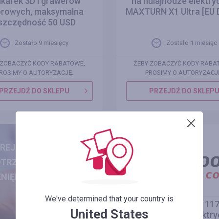
ukarek 3D i grawerów
na hulajnodze elektry
erowych, maksymalna
MAXTURN X1 Ultra [EU D
szczędność 50 USD
Zostało 9 miesięcy
Zostało 1 miesiąc
 ZOBACZYĆ KODY RABATOWE,
ŻEBY ZOBACZYĆ KODY RABA
ROSIMY O AUTORYZACJĘ.
PROSIMY O AUTORYZACJ
PRZEJDŹ DO SKLEPU
PRZEJDŹ DO SKLEP
REJESTRUJ SIĘ I
OTRZYMUJ ZWROT
ENIĘDZY ZA ZAKUPY
We've determined that your country is
Cena promocyjna 117
United States
USD na rowerze elektr