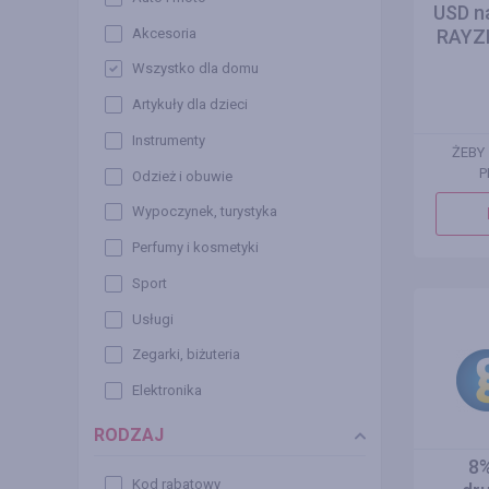
USD n
Akcesoria
RAYZE
Wszystko dla domu
Artykuły dla dzieci
Instrumenty
ŻEBY
P
Odzież i obuwie
Wypoczynek, turystyka
Perfumy i kosmetyki
Sport
Usługi
Zegarki, biżuteria
Elektronika
RODZAJ
8%
Kod rabatowy