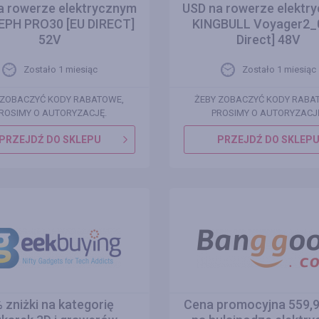
a rowerze elektrycznym
USD na rowerze elektr
PH PRO30 [EU DIRECT]
KINGBULL Voyager2_0
52V
Direct] 48V
Zostało 1 miesiąc
Zostało 1 miesiąc
 ZOBACZYĆ KODY RABATOWE,
ŻEBY ZOBACZYĆ KODY RABA
ROSIMY O AUTORYZACJĘ.
PROSIMY O AUTORYZACJ
PRZEJDŹ DO SKLEPU
PRZEJDŹ DO SKLEP
 zniżki na kategorię
Cena promocyjna 559,