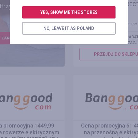
PHILODO H7 [EU DIREC
Otrzymuj korzyści
do 50%
YES, SHOW ME THE STORES
Zostało 1 miesiąc
NO, LEAVE IT AS POLAND
ŻEBY ZOBACZYĆ KODY RABA
ZAREJESTROWAĆ SIĘ
PROSIMY O AUTORYZACJ
PRZEJDŹ DO SKLEP
a promocyjna 1449,99
Cena promocyjna 61.4
a rowerze elektrycznym
na przenośną elektry