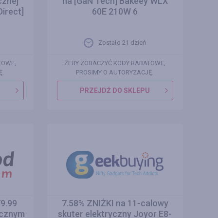
cznej
na [GaN Tech] Bakeey WLX
irect]
60E 210W 6
Zostało 21 dzień
TOWE,
ŻEBY ZOBACZYĆ KODY RABATOWE,
Ę.
PROSIMY O AUTORYZACJĘ.
U
PRZEJDŹ DO SKLEPU
9.99
7.58% ZNIŻKI na 11-calowy
ycznym
skuter elektryczny Joyor E8-