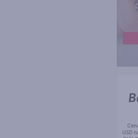
Cen
USD n