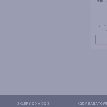
PHILO
ŻEBY
P
SKLEPY OD A DO Z
KODY RABATOWE