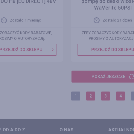
DO H8 [EU DIRECT] 48V
pompę do deski wiosł
WaVerite 50PSI
Zostało 1 miesiąc
Zostało 21 dzień
 ZOBACZYĆ KODY RABATOWE,
ŻEBY ZOBACZYĆ KODY RABA
ROSIMY O AUTORYZACJĘ.
PROSIMY O AUTORYZACJ
PRZEJDŹ DO SKLEPU
PRZEJDŹ DO SKLEP
POKAŻ JESZCZE
1
2
3
4
 OD A DO Z
O NAS
AKTUALNO