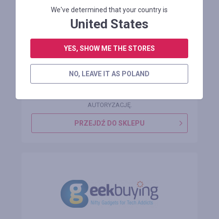
We've determined that your country is
United States
14.35% ZNIŻKI na rower elektryczny
Halo Knight H02, silnik bezszczotkowy
750 W, nietoperz 48 V 16 Ah
YES, SHOW ME THE STORES
NO, LEAVE IT AS POLAND
Zostało 1 miesiąc
ŻEBY ZOBACZYĆ KODY RABATOWE, PROSIMY O
AUTORYZACJĘ.
PRZEJDŹ DO SKLEPU