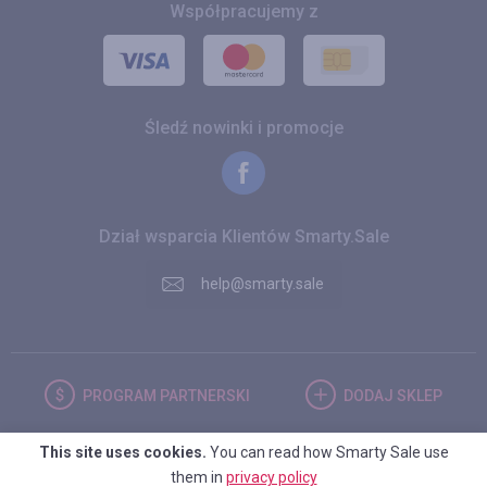
Współpracujemy z
Śledź nowinki i promocje
Dział wsparcia Klientów Smarty.Sale
help@smarty.sale
PROGRAM
PARTNERSKI
DODAJ
SKLEP
This site uses cookies.
You can read how Smarty Sale use
POLSKA
them in
privacy policy