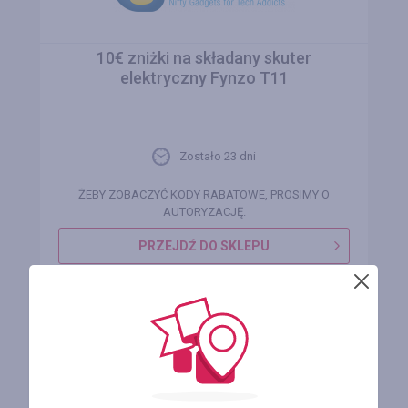
10€ zniżki na składany skuter
elektryczny Fynzo T11
Zostało 23 dni
ŻEBY ZOBACZYĆ KODY RABATOWE, PROSIMY O
AUTORYZACJĘ.
PRZEJDŹ DO SKLEPU