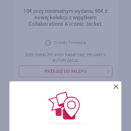
10€ przy minimalnym wydaniu 95€ z
nowej kolekcji z wyjątkiem
Collaborations & Iconic Jacket.
Zostało 7 miesięcy
ŻEBY ZOBACZYĆ KODY RABATOWE, PROSIMY O
AUTORYZACJĘ.
PRZEJDŹ DO SKLEPU
REJESTRUJ SIĘ I OTRZYMUJ ZWROT
PIENIĘDZY ZA ZAKUPY