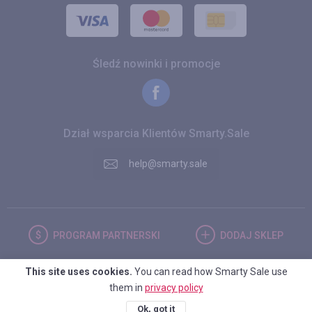
Śledź nowinki i promocje
Dział wsparcia Klientów Smarty.Sale
help@smarty.sale
PROGRAM
PARTNERSKI
DODAJ
SKLEP
This site uses cookies.
You can read how Smarty Sale use
POLSKA
them in
privacy policy
Ok, got it