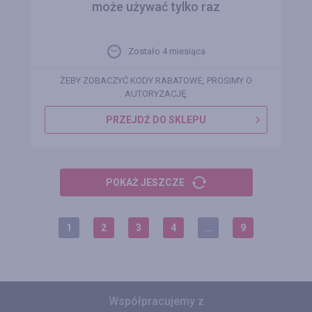
może używać tylko raz
Zostało 4 miesiąca
ŻEBY ZOBACZYĆ KODY RABATOWE, PROSIMY O
AUTORYZACJĘ.
PRZEJDŹ DO SKLEPU
POKAŻ JESZCZE
1
2
3
4
...
9
Współpracujemy z