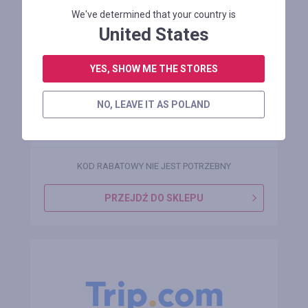
We've determined that your country is
United States
Tajlandia dzwoni - hotele z 50% zniżką!
YES, SHOW ME THE STORES
NO, LEAVE IT AS POLAND
Zostało 4 miesiąca
KOD RABATOWY NIE JEST POTRZEBNY
PRZEJDŹ DO SKLEPU