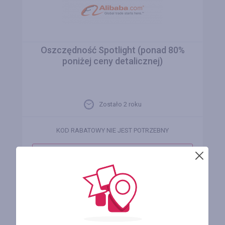
Oszczędność Spotlight (ponad 80%
poniżej ceny detalicznej)
Zostało 2 roku
KOD RABATOWY NIE JEST POTRZEBNY
PRZEJDŹ DO SKLEPU