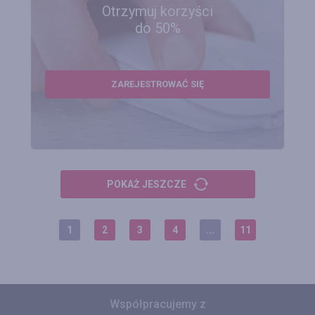
Otrzymuj korzyści
do 50%
ZAREJESTROWAĆ SIĘ
POKAŻ JESZCZE
1
2
3
4
...
11
Współpracujemy z