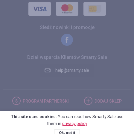
Śledź nowinki i promocje
Dział wsparcia Klientów Smarty.Sale
help@smarty.sale
PROGRAM
PARTNERSKI
DODAJ
SKLEP
This site uses cookies.
You can read how Smarty Sale use
POLSKA
them in
privacy policy
Ok, got it