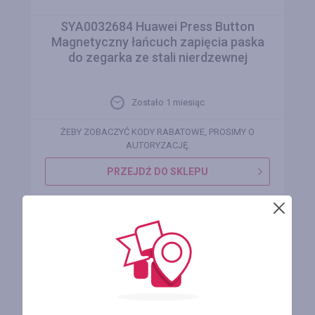
SYA0032684 Huawei Press Button
Magnetyczny łańcuch zapięcia paska
do zegarka ze stali nierdzewnej
Zostało 1 miesiąc
ŻEBY ZOBACZYĆ KODY RABATOWE, PROSIMY O
AUTORYZACJĘ.
PRZEJDŹ DO SKLEPU