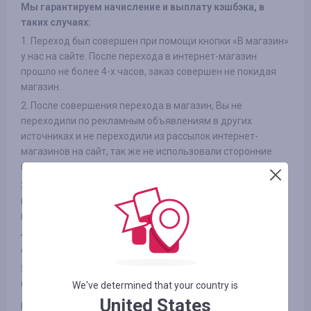
Мы гарантируем начисление и выплату кэшбэка, в
таких случаях:
1. Переход был совершен при помощи кнопки «В магазин»
у нас на сайте. После перехода в интернет-магазин
прошло не более 4-х часов, заказ совершен не покидая
магазин.
2. После совершения перехода в магазин, Вы не
переходили по рекламным объявлениям в других
источниках и не переходили из рассылок интернет-
магазинов на сайт, так же не использовали сторонние
промокоды
3. Выбранный Вами товар участвует в кэшбэке (в
некоторых интернет-магазинах есть разделение на
категории, смотрите вкладку «ИНФОРМАЦИЯ/УСЛОВИЯ» )
4. После оплаты товара Вами в интернет-магазине, Вы не
отказались от товара по каким либо причинам
5. Вы не используете или отключили специальные
блокировщики рекламы, такие как AdBlock и другие
We've determined that your country is
United States
Гарантируем выплату заработанных Вами средств на