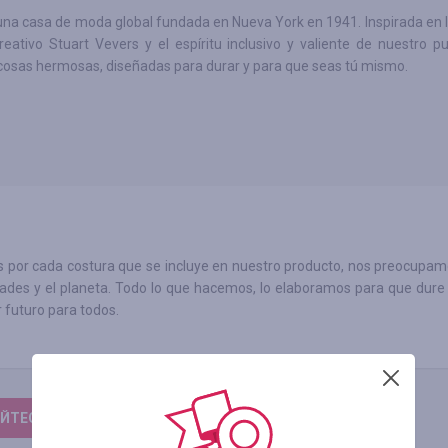
na casa de moda global fundada en Nueva York en 1941. Inspirada en la
reativo Stuart Vevers y el espíritu inclusivo y valiente de nuestro pu
osas hermosas, diseñadas para durar y para que seas tú mismo.
por cada costura que se incluye en nuestro producto, nos preocupam
ades y el planeta. Todo lo que hacemos, lo elaboramos para que dure 
 futuro para todos.
ЙТЕСЬ, ЧТОБЫ ОСТАВИТЬ ОТЗЫВ