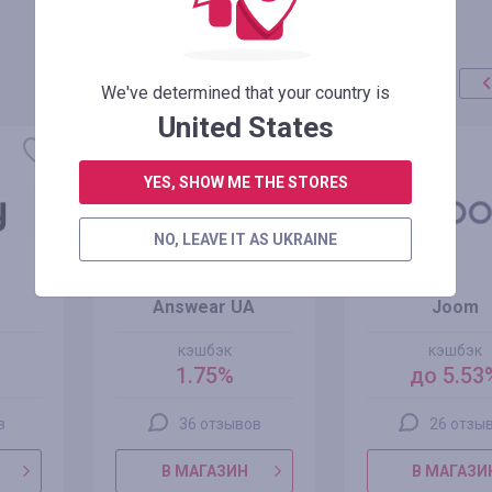
We've determined that your country is
United States
YES, SHOW ME THE STORES
NO, LEAVE IT AS UKRAINE
Answear UA
Joom
кэшбэк
кэшбэк
1.75%
до 5.53
в
36 отзывов
26 отзы
В МАГАЗИН
В МАГАЗИ