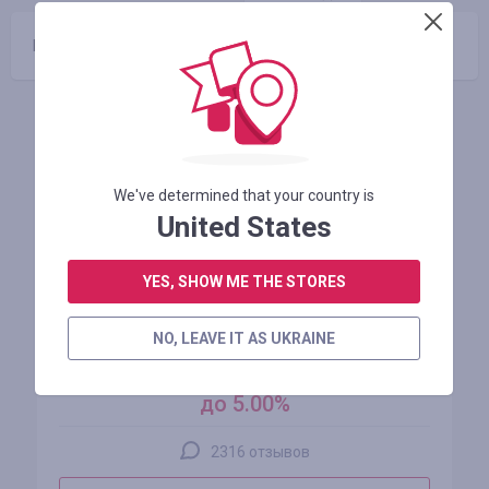
Промокоды отсутствуют
Похожие магазины
We've determined that your country is
United States
YES, SHOW ME THE STORES
AliExpress
NO, LEAVE IT AS UKRAINE
кэшбэк
до 5.00%
2316 отзывов