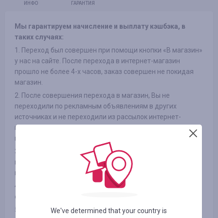
ИНФО
ГАРАНТИЯ
Мы гарантируем начисление и выплату кэшбэка, в
таких случаях:
1. Переход был совершен при помощи кнопки «В магазин»
у нас на сайте. После перехода в интернет-магазин
прошло не более 4-х часов, заказ совершен не покидая
магазин.
2. После совершения перехода в магазин, Вы не
переходили по рекламным объявлениям в других
источниках и не переходили из рассылок интернет-
магазинов на сайт, так же не использовали сторонние
промокоды
3. Выбранный Вами товар участвует в кэшбэке (в
некоторых интернет-магазинах есть разделение на
категории, смотрите вкладку «ИНФОРМАЦИЯ/УСЛОВИЯ» )
4. После оплаты товара Вами в интернет-магазине, Вы не
отказались от товара по каким либо причинам
5. Вы не используете или отключили специальные
We've determined that your country is