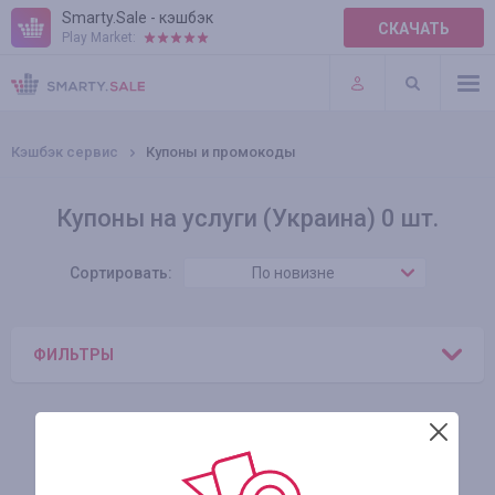
Smarty.Sale - кэшбэк
СКАЧАТЬ
Play Market:
ПРАВИЛА
ПЛАГИНЫ
Кэшбэк сервис
Купоны и промокоды
Купоны на услуги (Украина) 0 шт.
Сортировать:
По новизне
ФИЛЬТРЫ