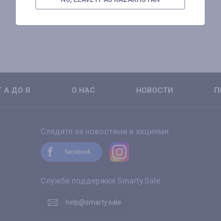
 А ДО Я
О НАС
НОВОСТИ
П
Следите за новостями и акциями
facebook
Служба поддержки Smarty.Sale
help@smarty.sale