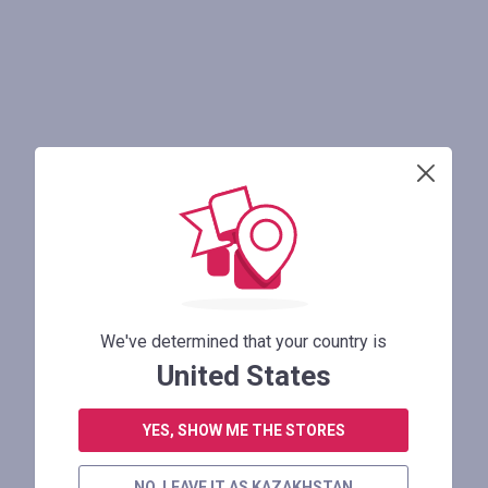
We've determined that your country is
United States
YES, SHOW ME THE STORES
NO, LEAVE IT AS KAZAKHSTAN