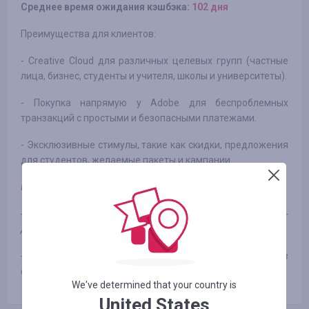
Среднее время ожидания кэшбэка:
102 дня
Преимущества для клиентов:
- Creative Cloud для различных целевых групп (частные
лица, бизнес, студенты и учителя, школы и университеты).
- Покупка напрямую у Adobe для беспроблемных
транзакций с простыми и безопасными платежами.
- Эксклюзивные стимулы, такие как скидки, предложения
для студентов, желаемые пакеты и кампании.
Примечание:
- Если подписка была отменена в течение бесплатного 30-
дневного пробного периода, кешбек будет отклонен.
- Документы и материалы доступны только в
определенных странах.
We've determined that your country is
United States