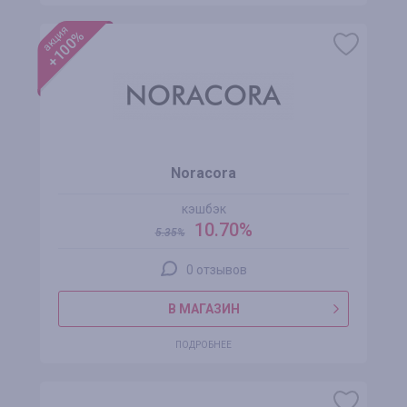
акция
+100%
Noracora
кэшбэк
10.70%
5.35
%
0 отзывов
В МАГАЗИН
ПОДРОБНЕЕ