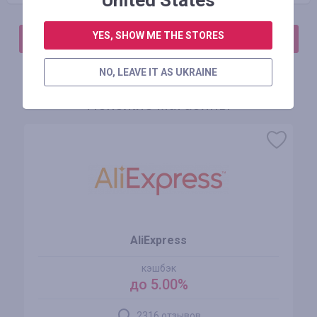
United States
YES, SHOW ME THE STORES
АВТОРИЗИРУЙТЕСЬ, ЧТОБЫ ОСТАВИТЬ ОТЗЫВ
NO, LEAVE IT AS UKRAINE
Похожие магазины
AliExpress
кэшбэк
до 5.00%
2316 отзывов