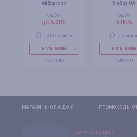
AliExpress
SinSay UA
кэшбэк
кэшбэк
до 5.00%
5.00%
2316 отзывов
5 отзыво
В МАГАЗИН
В МАГАЗИН
ПОДРОБНЕЕ
ПОДРОБНЕЕ
МАГАЗИНЫ ОТ А ДО Я
ПРОМОКОДЫ ОТ
Больше скидок