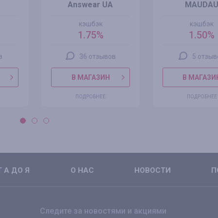
Answear UA
MAUDA
кэшбэк
кэшбэк
1.75%
1.50%
в
36 отзывов
5 отзыв
В МАГАЗИН
В МАГАЗИ
ПОДРОБНЕЕ
ПОДРОБНЕЕ
 А ДО Я
О НАС
НОВОСТИ
П
Следите за новостями и акциями