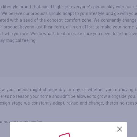
 a lifestyle brand that could highlight everyone's personality with our 
. We believe our products should adapt to your lifestyle and go with you
arted with a seed of the concept, comfort zone. We constantly change
r product beyond just their form, all in an effort to make your home 
 of who you are. We do what's best to make sure you never lose the lov
uly magical feeling.
how your needs might change day to day, or whether you’re moving 
there’s no reason your home shouldn’t be allowed to grow alongside you.
design stage we constantly adapt, revise and change, there’s no reaso
oupons and promo codes