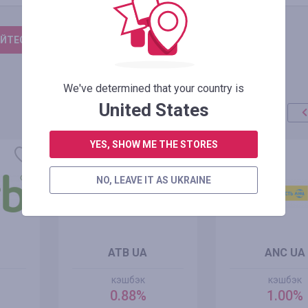
ЙТЕСЬ, ЧТОБЫ ОСТАВИТЬ ОТЗЫВ
We've determined that your country is
United States
YES, SHOW ME THE STORES
NO, LEAVE IT AS UKRAINE
ATB UA
ANC UA
кэшбэк
кэшбэк
0.88%
1.00%