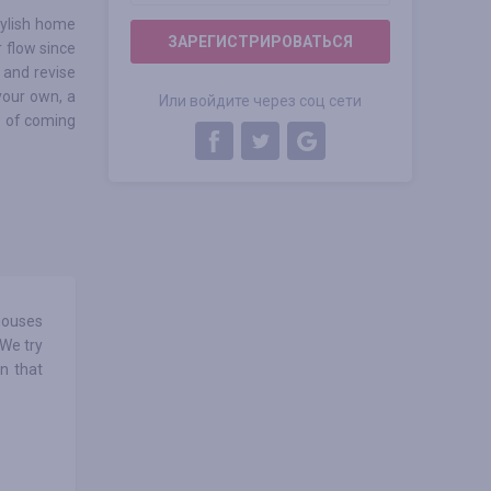
stylish home
ЗАРЕГИСТРИРОВАТЬСЯ
r flow since
 and revise
your own, a
Или войдите через соц сети
e of coming
houses
 We try
n that