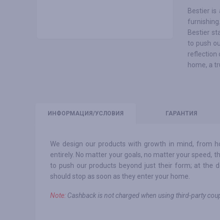
Bestier is
furnishing
Bestier st
to push ou
reflection
home, a tr
ИНФО
РМАЦИЯ/УСЛОВИЯ
ГАРАНТИЯ
We design our products with growth in mind, from 
entirely. No matter your goals, no matter your speed, 
to push our products beyond just their form; at the 
should stop as soon as they enter your home.
Note:
Сashback is not charged when using third-party c