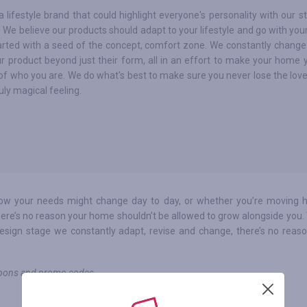
 a lifestyle brand that could highlight everyone's personality with our 
. We believe our products should adapt to your lifestyle and go with you
arted with a seed of the concept, comfort zone. We constantly change
r product beyond just their form, all in an effort to make your home 
 of who you are. We do what's best to make sure you never lose the lov
uly magical feeling.
how your needs might change day to day, or whether you’re moving 
there’s no reason your home shouldn’t be allowed to grow alongside you.
design stage we constantly adapt, revise and change, there’s no reaso
oupons and promo codes