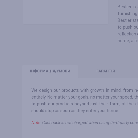
Bestier is
furnishing
Bestier st
to push ou
reflection
home, a tr
ІНФО
РМАЦІЯ/УМОВИ
ГАРАНТІЯ
We design our products with growth in mind, from 
entirely. No matter your goals, no matter your speed, 
to push our products beyond just their form; at the 
should stop as soon as they enter your home.
Note:
Сashback is not charged when using third-party c