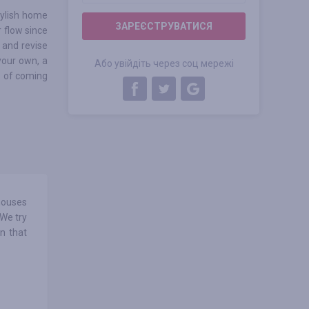
stylish home
ЗАРЕЄСТРУВАТИСЯ
r flow since
 and revise
your own, a
Або увійдіть через соц мережі
e of coming
houses
 We try
n that