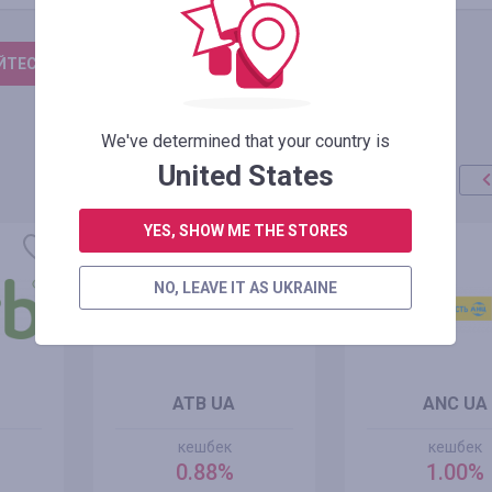
ТЕСЬ, ЩОБ ЗАЛИШИТИ ВІДГУК
We've determined that your country is
United States
YES, SHOW ME THE STORES
NO, LEAVE IT AS UKRAINE
ATB UA
ANC UA
кешбек
кешбек
0.88%
1.00%