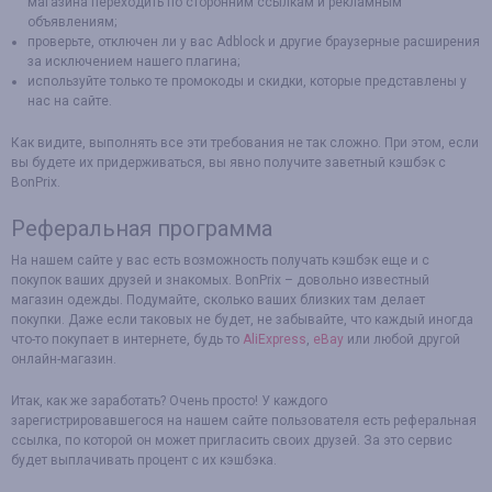
магазина переходить по сторонним ссылкам и рекламным
объявлениям;
проверьте, отключен ли у вас Adblock и другие браузерные расширения
за исключением нашего плагина;
используйте только те промокоды и скидки, которые представлены у
нас на сайте.
Как видите, выполнять все эти требования не так сложно. При этом, если
вы будете их придерживаться, вы явно получите заветный кэшбэк с
BonPrix.
Реферальная программа
На нашем сайте у вас есть возможность получать кэшбэк еще и с
покупок ваших друзей и знакомых. BonPrix – довольно известный
магазин одежды. Подумайте, сколько ваших близких там делает
покупки. Даже если таковых не будет, не забывайте, что каждый иногда
что-то покупает в интернете, будь то
AliExpress
,
eBay
или любой другой
онлайн-магазин.
Итак, как же заработать? Очень просто! У каждого
зарегистрировавшегося на нашем сайте пользователя есть реферальная
ссылка, по которой он может пригласить своих друзей. За это сервис
будет выплачивать процент с их кэшбэка.