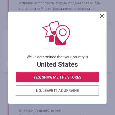
отличии от простоты формы подачи заявки. Мы
получаем от Вас информацию, передаем её
ответственному лицу в магазин...
читать далее
Виктория
13.10.2019 00:09
Оценка:
We've determined that your country is
United States
Не отображаются заказы
YES, SHOW ME THE STORES
Smarty Sale
NO, LEAVE IT AS UKRAINE
15.10.2019
Виктория, здравствуйте!