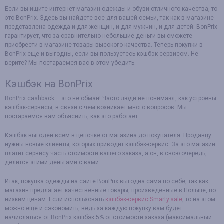
Если вы ищите интернет-магазин одежды и обуви отличного качества, то
это BonPrix. Здесь вы найдете все для вашей семьи, так как в магазине
представлена одежда и для женщин, и для мужчин, и для детей. BonPrix
гарантирует, что за сравнительно небольшие деньги вы сможете
приобрести в магазине товары высокого качества. Теперь покупки в
BonPrix еще и выгодны, если вы пользуетесь кэшбэк-сервисом. Не
верите? Мы постараемся вас в этом убедить.
Кэшбэк на BonPrix
BonPrix cashback – это не обман! Часто люди не понимают, как устроены
кэшбэк-сервисы, в связи с чем возникает много вопросов. Мы
постараемся вам объяснить, как это работает.
Кэшбэк выгоден всем в цепочке от магазина до покупателя. Продавцу
нужны новые клиенты, которых приводит кэшбэк-сервис. За это магазин
платит сервису часть стоимости вашего заказа, а он, в свою очередь,
делится этими деньгами с вами.
Итак, покупка одежды на сайте BonPrix выгодна сама по себе, так как
магазин предлагает качественные товары, произведенные в Польше, по
низким ценам. Если использовать
кэшбэк-сервис Smarty.sale
, то на этом
можно еще и сэкономить, ведь за каждую покупку вам будет
начисляться от BonPrix кэшбэк 5% от стоимости заказа (максимальный