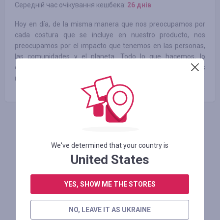
Середній час очікування кешбека:
26 днів
Hoy en día, de la misma manera que nos preocupamos por
cada costura que se incluye en nuestro producto, nos
preocupamos por el impacto que tenemos en las personas,
las comunidades y el planeta. Todo lo que hacemos, lo
elaboramos para que dure con la creencia de que las cosas
mejor hechas crean un mejor futuro para todos.
АВТОРИЗУЙТЕСЬ, ЩОБ ЗАЛИШИТИ ВІДГУК
We've determined that your country is
United States
Схожі магазини
YES, SHOW ME THE STORES
NO, LEAVE IT AS UKRAINE