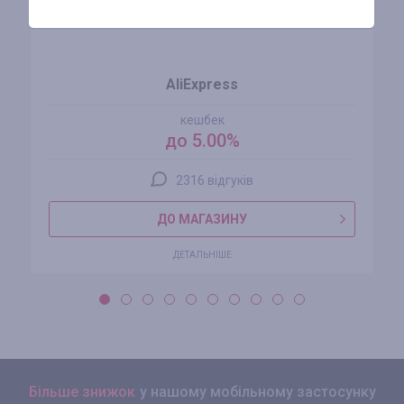
AliExpress
кешбек
до 5.00%
2316 відгуків
ДО МАГАЗИНУ
ДЕТАЛЬНІШЕ
Більше знижок
у нашому мобільному застосунку