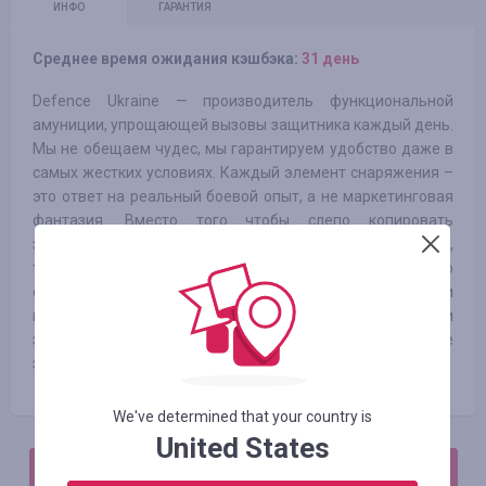
ИНФО
ГАРАНТИЯ
Среднее время ожидания кэшбэка:
31 день
Defence Ukraine — производитель функциональной
амуниции, упрощающей вызовы защитника каждый день.
Мы не обещаем чудес, мы гарантируем удобство даже в
самых жестких условиях. Каждый элемент снаряжения –
это ответ на реальный боевой опыт, а не маркетинговая
фантазия. Вместо того чтобы слепо копировать
зарубежные образцы, мы создаем собственные решения,
тестируем их вместе с военными и постоянно
совершенствуем продукт. Мы честны с нашими
клиентами, и никогда не ставим заработок выше жизни
защитника. В центре нашей философии – личность, а не
звание.
We've determined that your country is
United States
АВТОРИЗИРУЙТЕСЬ, ЧТОБЫ ОСТАВИТЬ ОТЗЫВ