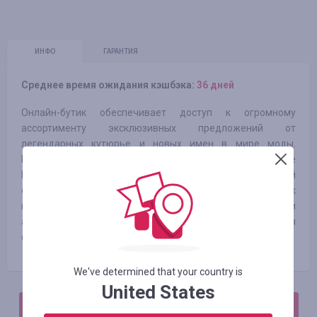
ИНФО
ГАРАНТИЯ
Среднее время ожидания кэшбэка:
36 дней
Онлайн-бутик обеспечивает доступ к огромному
ассортименту эксклюзивных предложений от
легендарных кутюрье и новых имен в мире моды.
Приобретая брендовую одежду и обувь в онлайн-бутике
INTERMODANN.RU, можно быть уверенным в 100%-ой
оригинальности изделия. В разделе новинок
представлен широкий выбор актуальной одежды, обуви и
аксессуаров. С подиумов мировых столиц моды – для
самых искушенных ценителей стиля.
We've determined that your country is
United States
АВТОРИЗИРУЙТЕСЬ, ЧТОБЫ ОСТАВИТЬ ОТЗЫВ