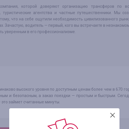
компания, которой доверяют организацию трансферов по в
, туристические агентства и частные путешественники. Мы соз
отому, что на себе ощутили необходимость цивилизованного рынк
х. Зачастую, водитель — первый, кого вы встречаете в незнакомом
ть уверенным в его профессионализме.
инаково высокого уровня по доступным ценам более чем в 670 го
ным и безопасным, а заказ поездки — простым и быстрым. Сего
 это займет считанные минуты.