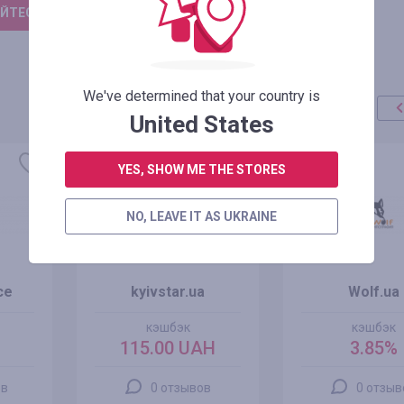
ЙТЕСЬ, ЧТОБЫ ОСТАВИТЬ ОТЗЫВ
We've determined that your country is
United States
YES, SHOW ME THE STORES
NO, LEAVE IT AS UKRAINE
ce
kyivstar.ua
Wolf.ua
кэшбэк
кэшбэк
115.00 UAH
3.85%
ов
0 отзывов
0 отзыв