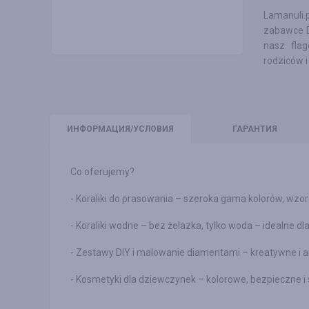
Lamanuli.
zabawce D
nasz fla
rodziców i
ИНФО
РМАЦИЯ/УСЛОВИЯ
ГАРАНТИЯ
Co oferujemy?
- Koraliki do prasowania – szeroka gama kolorów, wz
- Koraliki wodne – bez żelazka, tylko woda – idealne dl
- Zestawy DIY i malowanie diamentami – kreatywne i a
- Kosmetyki dla dziewczynek – kolorowe, bezpieczne i 