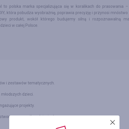
pl to polska marka specjalizująca się w koralikach do prasowania –
IY, która pobudza wyobraźnię, poprawia precyzję i przynosi mnóstwo 
gowy produkt, wokół którego budujemy silną i rozpoznawalną m
 dzieci w całej Polsce.
orów i zestawów tematycznych.
a młodszych dzieci.
ngażujące projekty.
stworzone z myślą o dzieciach.