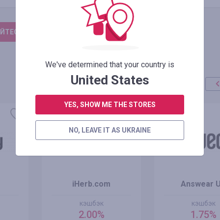
ЙТЕСЬ, ЧТОБЫ ОСТАВИТЬ ОТЗЫВ
We've determined that your country is
United States
YES, SHOW ME THE STORES
NO, LEAVE IT AS UKRAINE
iHerb.com
Answear 
кэшбэк
кэшбэк
2.00%
1.75%