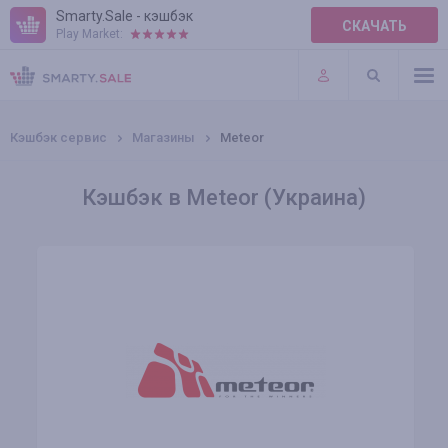
Smarty.Sale - кэшбэк
СКАЧАТЬ
Play Market:
ПРАВИЛА
ПЛАГИНЫ
Кэшбэк сервис
Магазины
Meteor
Кэшбэк в Meteor (Украина)