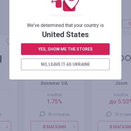
We've determined that your country is
United States
YES, SHOW ME THE STORES
NO, LEAVE IT AS UKRAINE
Answear UA
Joom
кэшбэк
кэшбэк
1.75%
до 5.53
в
36 отзывов
26 отзы
В МАГАЗИН
В МАГАЗИ