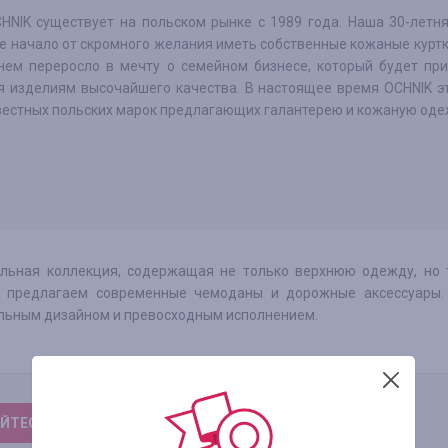
HNIK существует на польском рынке с 1989 года. Наша 30-летн
е начало от скромного желания иметь собственные кожаные куртк
нем переросло в мечту о семейном бизнесе, который будет при
я изделиям высочайшего качества. В настоящее время OCHNIK э
вестных польских марок предлагающих галантерею и кожаную оде
льная коллекция, содержащая не только верхнюю одежду, но 
е предлагаем современные чемоданы и дорожные аксессуары.
альным дизайном и превосходным исполнением.
ЙТЕСЬ, ЧТОБЫ ОСТАВИТЬ ОТЗЫВ