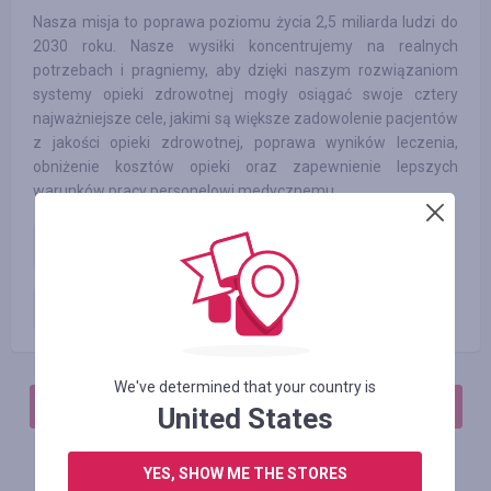
Nasza misja to poprawa poziomu życia 2,5 miliarda ludzi do
2030 roku. Nasze wysiłki koncentrujemy na realnych
potrzebach i pragniemy, aby dzięki naszym rozwiązaniom
systemy opieki zdrowotnej mogły osiągać swoje cztery
najważniejsze cele, jakimi są większe zadowolenie pacjentów
z jakości opieki zdrowotnej, poprawa wyników leczenia,
obniżenie kosztów opieki oraz zapewnienie lepszych
warunków pracy personelowi medycznemu.
Philips_sale
3.50
%
Reklamacyjny
3.50
%
We've determined that your country is
АВТОРИЗИРУЙТЕСЬ, ЧТОБЫ ОСТАВИТЬ ОТЗЫВ
United States
YES, SHOW ME THE STORES