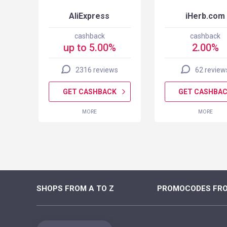
AliExpress
iHerb.com
cashback
cashback
up to 5.00%
2.00%
2316 reviews
62 review
K
GET CASHBACK
GET CASHBA
MORE
MORE
SHOPS FROM A TO Z
PROMOCODES FRO