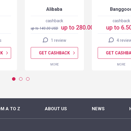
Alibaba
Banggoo
cashback
cashback
up to 280.00 USD
up to 6.5
up to
140.00
USD
s
1 review
4 revie
CK
GET CASHBACK
GET CASHB
MORE
MORE
M A TO Z
ABOUT US
NEWS