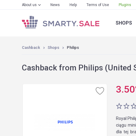
About us
News
Help
Terms of Use
Plugins
SHOPS
Cashback
Shops
Philips
Cashback from Philips (United 
3.50
Royal Phil
ciągu min
dla tej b