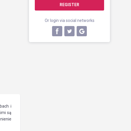
REGISTER
Or login via social networks
bach i
imi są
nienie