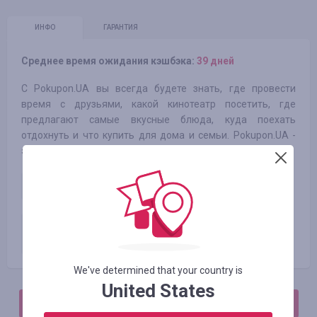
ИНФО
ГАРАНТИЯ
Среднее время ожидания кэшбэка:
39 дней
С Pokupon.UA вы всегда будете знать, где провести
время с друзьями, какой кинотеатр посетить, где
предлагают самые вкусные блюда, куда поехать
отдохнуть и что купить для дома и семьи. Pokupon.UA -
это всегда самые выгодные и уникальные предложения.
Оплаченный заказ нового
3.50
%
пользователя
Оплаченный заказ
3.00
%
зарегистрированного
пользователя
We've determined that your country is
United States
АВТОРИЗИРУЙТЕСЬ, ЧТОБЫ ОСТАВИТЬ ОТЗЫВ