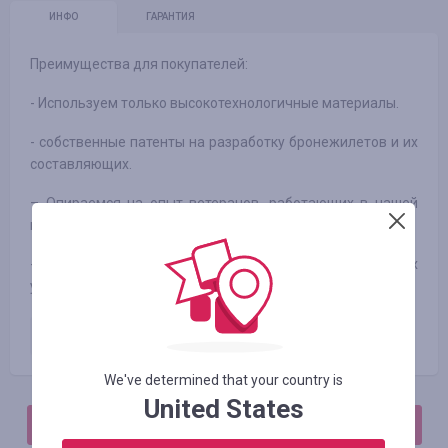
ИНФО
ГАРАНТИЯ
Преимущества для покупателей:
- Используем только высокотехнологичные материалы.
- собственные патенты на разработку бронежилетов и их
составляющих.
– Опираемся на опыт ветеранов, работающих в нашей
команде.
- все наши изделия проходят тестирование в боевых
условиях.
Оплаченный заказ
1.50
%
We've determined that your country is
United States
АВТОРИЗИРУЙТЕСЬ, ЧТОБЫ ОСТАВИТЬ ОТЗЫВ