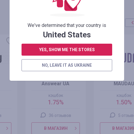
We've determined that your country is
United States
YES, SHOW ME THE STORES
NO, LEAVE IT AS UKRAINE
Answear UA
MAUDA
кэшбэк
кэшбэк
1.75%
1.50%
в
36 отзывов
5 отзыв
В МАГАЗИН
В МАГАЗИ